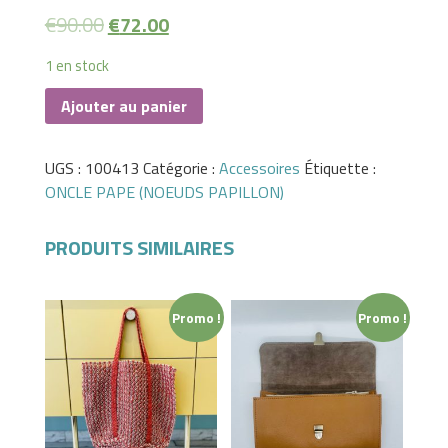
€
90.00
€
72.00
1 en stock
Ajouter au panier
UGS :
100413
Catégorie :
Accessoires
Étiquette :
ONCLE PAPE (NOEUDS PAPILLON)
PRODUITS SIMILAIRES
Promo !
Promo !