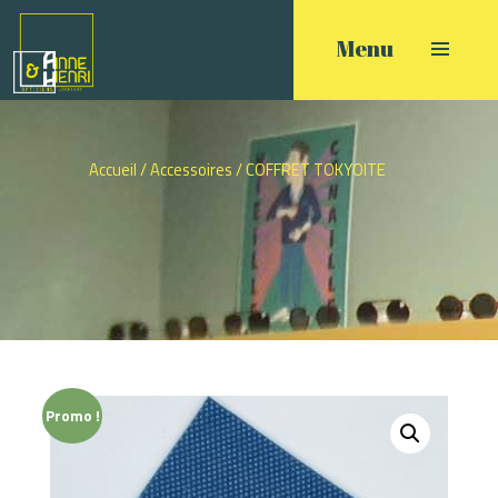
Accueil
/
Accessoires
/ COFFRET TOKYOITE
Promo !