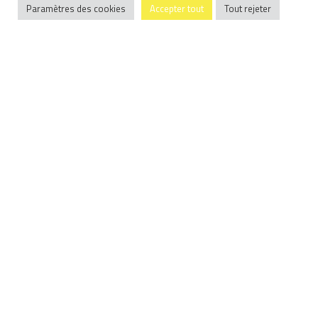
Paramètres des cookies
Accepter tout
Tout rejeter
Basée sur
117 avis
.
Vincent SIMON
2025-06-18
Je ne connaissais pas cette adresse. Des montures originales
de qualité. De bons conseils. Merci.
Contact
18, Boulevard de la Liberté
35000 RENNES
09 52 79 65 34