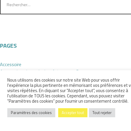
PAGES
Accessoire
Accessoires de mode de créateurs sur Rennes
Accueil
Nous utilisons des cookies sur notre site Web pour vous offrir
boutique
l'expérience la plus pertinente en mémorisant vos préférences et 
visites répétées. En cliquant sur "Accepter tout", vous consentez à
Elementor #11288
l'utilisation de TOUS les cookies. Cependant, vous pouvez visiter
lunettes
"Paramètres des cookies" pour fournir un consentement contrôlé.
Lunettes de créateurs sur Rennes
Paramètres des cookies
Accepter tout
Tout rejeter
Mentions Légales
Mon compte
Notre interview qui vous dit tout