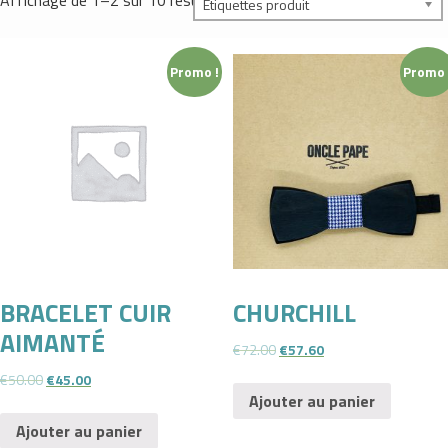
Affichage de 1–2 sur 10 résultats
Étiquettes produit
Promo !
Promo 
BRACELET CUIR
CHURCHILL
AIMANTÉ
€
72.00
€
57.60
€
50.00
€
45.00
Ajouter au panier
Ajouter au panier