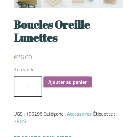
Boucles Oreille
Lunettes
€
26.00
3 en stock
Ajouter au panier
UGS :
100296
Catégorie :
Accessoires
Étiquette :
7PLIS