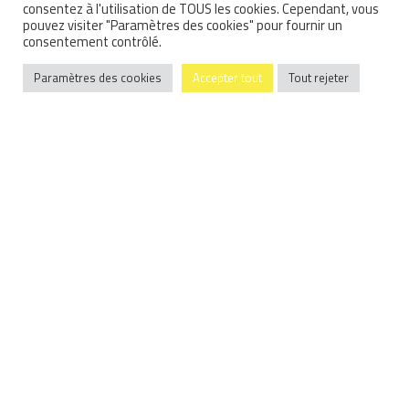
consentez à l'utilisation de TOUS les cookies. Cependant, vous
pouvez visiter "Paramètres des cookies" pour fournir un
consentement contrôlé.
Paramètres des cookies
Accepter tout
Tout rejeter
Basée sur
117 avis
.
Vincent SIMON
2025-06-18
Je ne connaissais pas cette adresse. Des montures originales
de qualité. De bons conseils. Merci.
Contact
18, Boulevard de la Liberté