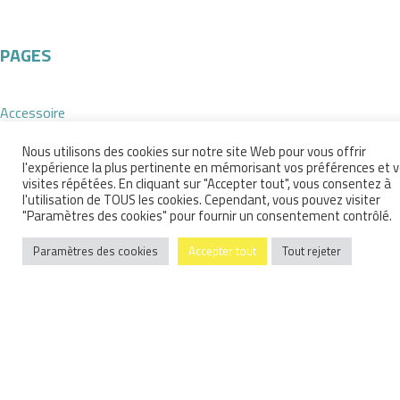
PAGES
Accessoire
Accessoires de mode de créateurs sur Rennes
Nous utilisons des cookies sur notre site Web pour vous offrir
Accueil
l'expérience la plus pertinente en mémorisant vos préférences et 
boutique
visites répétées. En cliquant sur "Accepter tout", vous consentez à
Elementor #11288
l'utilisation de TOUS les cookies. Cependant, vous pouvez visiter
"Paramètres des cookies" pour fournir un consentement contrôlé.
lunettes
Lunettes de créateurs sur Rennes
Paramètres des cookies
Accepter tout
Tout rejeter
Mentions Légales
Mon compte
Notre interview qui vous dit tout
Nous répondons à vos questions
Panier
Politique de confidentialité
Validation de la commande