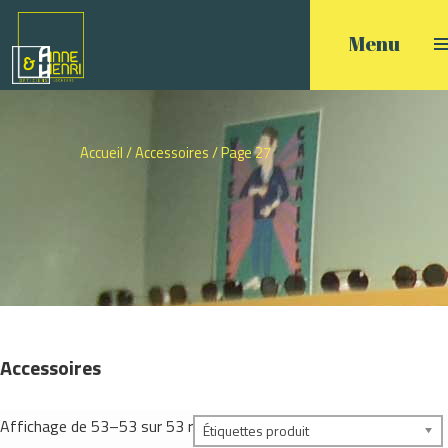
Accueil
/
Accessoires
/ Page 27
Accessoires
Affichage de 53–53 sur 53 résultats
Étiquettes produit