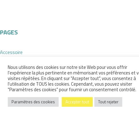
PAGES
Accessoire
Accessoires de mode de créateurs sur Rennes
Accueil
Nous utilisons des cookies sur notre site Web pour vous offrir
l'expérience la plus pertinente en mémorisant vos préférences et 
boutique
visites répétées. En cliquant sur "Accepter tout", vous consentez à
Elementor #11288
l'utilisation de TOUS les cookies. Cependant, vous pouvez visiter
lunettes
"Paramètres des cookies" pour fournir un consentement contrôlé.
Lunettes de créateurs sur Rennes
Paramètres des cookies
Accepter tout
Tout rejeter
Mentions Légales
Mon compte
Notre interview qui vous dit tout
Nous répondons à vos questions
Panier